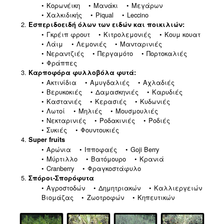
Κορωνέικη
Μανάκι
Μεγάρων
Χαλκιδικής
Piqual
Leccino
Εσπεριδοειδή όλων των ειδών και ποικιλιών:
Γκρέιπ φρουτ
Κιτρολεμονιές
Κουμ κουατ
Λάιμ
Λεμονιές
Μανταρινιές
Νεραντζιές
Περγαμότο
Πορτοκαλιές
Φράππες
Καρποφόρα φυλλοβόλα φυτά:
Ακτινίδια
Αμυγδαλιές
Αχλαδιές
Βερυκοκιές
Δαμασκηνιές
Καρυδιές
Καστανιές
Κερασιές
Κυδωνιές
Λωτοί
Μηλιές
Μουσμουλιές
Νεκταρινιές
Ροδακινιές
Ροδιές
Συκιές
Φουντουκιές
Super fruits
Αρώνια
Ιπποφαές
Goji Berry
Μύρτιλλο
Βατόμουρο
Κρανιά
Cranberry
Φραγκοστάφυλο
Σπόροι-Σπορόφυτα
Αγροστοδών
Δημητριακών
Καλλιεργειών
Βιομάζας
Ζωοτροφών
Κηπευτικών